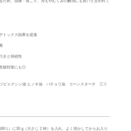
るため、頭痛・肩こり、冷えやむくみの解消にも良いと言われて
デトックス効果を促進
果
行きと持続性
乾燥対策にも◎
ンピツビャクシン油 ヒノキ油 パチョリ油 コーンスターチ 三リ
0 L）に30 g（大さじ 2 杯）を入れ、よく溶かしてからお入り