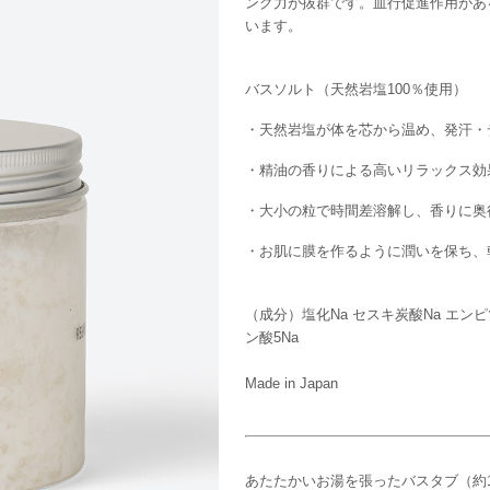
ング力が抜群です。血行促進作用があ
います。
バスソルト（天然岩塩100％使用）
・天然岩塩が体を芯から温め、発汗・
・精油の香りによる高いリラックス効
・大小の粒で時間差溶解し、香りに奥
・お肌に膜を作るように潤いを保ち、
（成分）
塩化Na セスキ炭酸Na エ
ン酸5Na
Made in Japan
あたたかいお湯を張ったバスタブ（約18